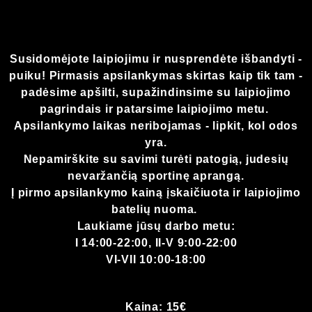
Susidomėjote laipiojimu ir nusprendėte išbandyti -
puiku! Pirmasis apsilankymas skirtas kaip tik tam -
padėsime apšilti, supažindinsime su laipiojimo
pagrindais ir patarsime laipiojimo metu.
Apsilankymo laikas neribojamas - lipkit, kol odos
yra.
Nepamirškite su savimi turėti patogią, judesių
nevaržančią sportinę aprangą.
Į pirmo apsilankymo kainą įskaičiuota ir laipiojimo
batelių nuoma.
Laukiame jūsų darbo metu:
I 14:00-22:00, II-V 9:00-22:00
VI-VII 10:00-18:00
Kaina:
15€